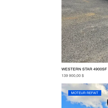
WESTERN STAR 4900SF 
Prix
139 900,00 $
MOTEUR REFAIT