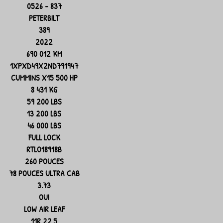
0526 - 837
PETERBILT
389
2022
690 012 KM
1XPXD49X2ND791947
CUMMINS X15 500 HP
8 431 KG
59 200 LBS
13 200 LBS
46 000 LBS
FULL LOCK
RTLO18918B
260 POUCES
78 POUCES ULTRA CAB
3.73
OUI
LOW AIR LEAF
11R 22.5