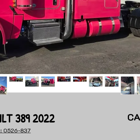
ILT 389 2022
CA
: 0526-837