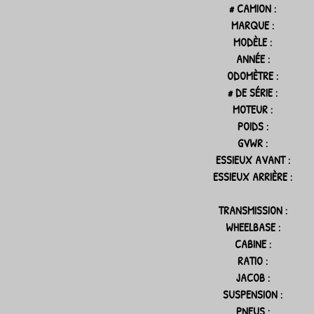
# CAMION :
MARQUE :
MODÈLE :
ANNÉE :
ODOMÈTRE :
# DE SÉRIE :
MOTEUR :
POIDS :
GVWR :
ESSIEUX AVANT :
ESSIEUX ARRIÈRE :
TRANSMISSION :
WHEELBASE :
CABINE :
RATIO :
JACOB :
SUSPENSION :
PNEUS :