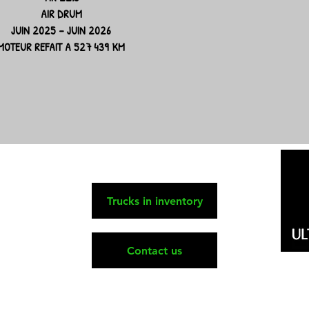
AIR DRUM
JUIN 2025 – JUIN 2026
MOTEUR REFAIT A 527 439 KM
Trucks in inventory
Contact us
We are specialists in the sale and financing of heavy trucks.