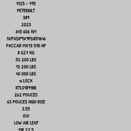
1125 - 795
PETERBILT
389
2023
645 606 KM
1XPXDP9X9PD851646
PACCAR MX13 510 HP
8 027 KG
53 200 LBS
13 200 LBS
40 000 LBS
¾ LOCK
RTLO18918B
262 POUCES
63 POUCES HIGH RISE
3.55
OUI
LOW AIR LEAF
11R 22.5