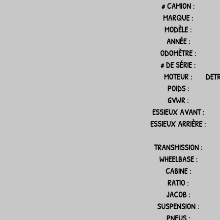
# CAMION :
MARQUE :
MODÈLE :
ANNÉE :
ODOMÈTRE :
# DE SÉRIE :
MOTEUR :
DETR
POIDS :
GVWR :
ESSIEUX AVANT :
ESSIEUX ARRIÈRE :
TRANSMISSION :
WHEELBASE :
CABINE :
RATIO :
JACOB :
SUSPENSION :
PNEUS :