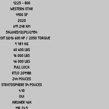
1225 - 800
WESTERN STAR
4900 SF
2020
619 248 KM
5KJJAED12LPLU2954
OIT DD16 600 HP / 2050 TORQUE
9 787 KG
60 600 LBS
16 000 LBS
46 000 LBS
FULL LOCK
RTLO 20918B
244 POUCES
STRATOSPHERE 54 POUCES
4.10
OUI
AIRLINER 46K
11R 24.5